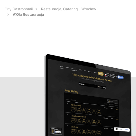
Orły Gastronomii
Restauracje, Catering - Wrocław
A'Ola Restauracja