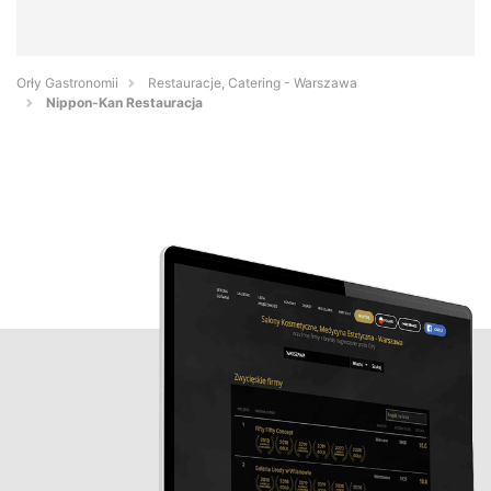
Orły Gastronomii
Restauracje, Catering - Warszawa
Nippon-Kan Restauracja