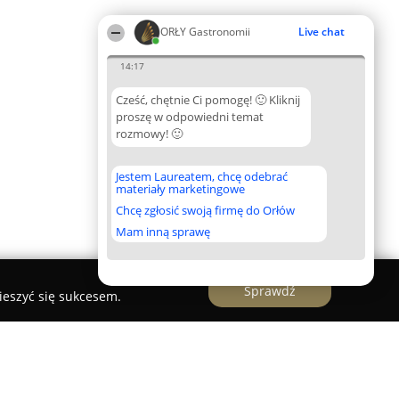
ORŁY Gastronomii
Live chat
14:17
Cześć, chętnie Ci pomogę! 🙂 Kliknij
proszę w odpowiedni temat
rozmowy! 🙂
Jestem Laureatem, chcę odebrać
materiały marketingowe
Chcę zgłosić swoją firmę do Orłów
Mam inną sprawę
Sprawdź
ieszyć się sukcesem.