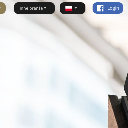
ę
Login
Inne branże