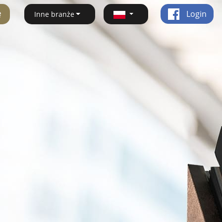
ę
Login
Inne branże