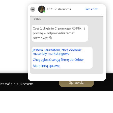
ORŁY Gastronomii
Live chat
08:35
Cześć, chętnie Ci pomogę! 🙂 Kliknij
proszę w odpowiedni temat
rozmowy! 🙂
Jestem Laureatem, chcę odebrać
materiały marketingowe
Chcę zgłosić swoją firmę do Orłów
Mam inną sprawę
Sprawdź
ieszyć się sukcesem.