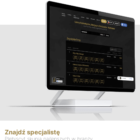
Znajdź specjalistę
Plebiscyt skupia najlepszych w branży