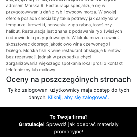
adresem Morska 9. Restauracja specjalizuje się w
przygotowywaniu dań z ryb i owoców morza. W swojej
ofercie posiada chociażby takie potrawy jak sardynki w
tempurze, krewetki, norweska zupa rybna, łosoś czy
halibut. Restauracja jest znana z podawania ryb świeżych
i odpowiednio przygotowanych. W lokalu można również
skosztować dobrego jakościowo wina czerwonego i
białego. Morska fish & wine restaurant obsługuje klientów
bez rezerwacji, jednak w przypadku chęci
zorganizowania większego spotkania lokal prosi o kontakt
telefoniczny lub mailowy.
Oceny na poszczególnych stronach
Tylko zalogowani użytkownicy maja dostęp do tych
danych.
Kliknij, aby się zalogować.
To Twoja firma
?
Gratulacje!
Sprawdź jak odebrać materiały
promocyjne!