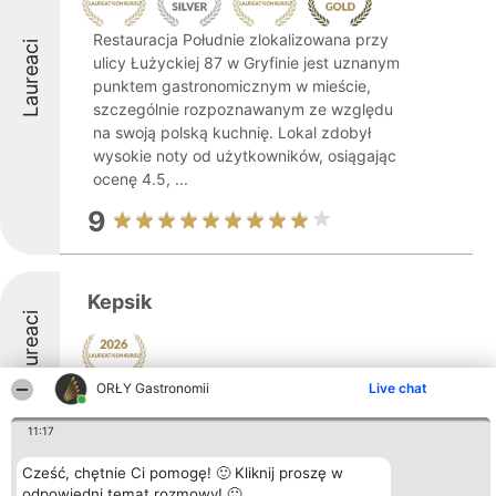
Restauracja Południe zlokalizowana przy
Laureaci
ulicy Łużyckiej 87 w Gryfinie jest uznanym
punktem gastronomicznym w mieście,
szczególnie rozpoznawanym ze względu
na swoją polską kuchnię. Lokal zdobył
wysokie noty od użytkowników, osiągając
ocenę 4.5, ...
9
Kepsik
Laureaci
ORŁY Gastronomii
Live chat
8
11:17
Cześć, chętnie Ci pomogę! 🙂 Kliknij proszę w
Food Truck Banie
odpowiedni temat rozmowy! 🙂