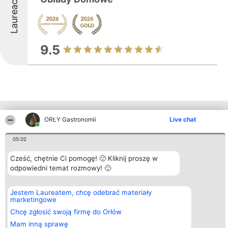
Laureaci
9.5
Inne firmy z województwa
ORŁY Gastronomii
Live chat
05:02
Organizator plebiscytu
Plebiscyt
Kontakt
Cześć, chętnie Ci pomogę! 🙂 Kliknij proszę w
Bright Side Solutions sp. z o.
Laureaci
Kontakt
odpowiedni temat rozmowy! 🙂
o. sp. k.
Lista
ul. Ruska 22
wszystkich
Wrocław 50-079
Laureatów
KRS 0000749100 | Regon
Zasady
Jestem Laureatem, chcę odebrać materiały
381313360 | NIP 8943132676
Regulamin
marketingowe
+48 508 492 400
Polityka
Chcę zgłosić swoją firmę do Orłów
Prywatności
Mam inną sprawę