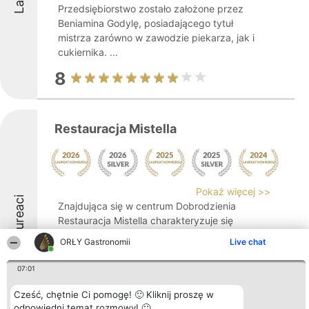
Przedsiębiorstwo zostało założone przez
Beniamina Godylę, posiadającego tytuł
mistrza zarówno w zawodzie piekarza, jak i
cukiernika. ...
8
Restauracja Mistella
Pokaż więcej >>
Laureaci
Znajdująca się w centrum Dobrodzienia
Restauracja Mistella charakteryzuje się
niepowtarzalną atmosferą oraz starannie
ORŁY Gastronomii
Live chat
przygotowaną ofertą kulinarną. Jej
gustownie urządzone wnętrza, połączone z
07:01
dopracowanym menu, tworzą przytulny
klimat sprzyjający ...
Cześć, chętnie Ci pomogę! 🙂 Kliknij proszę w
odpowiedni temat rozmowy! 🙂