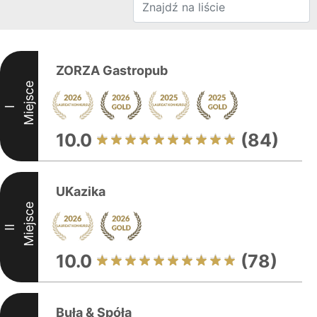
ZORZA Gastropub
Miejsce
I
10.0
(84)
UKazika
Miejsce
II
10.0
(78)
Buła & Spóła