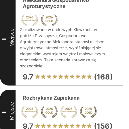
Aleksandra Gospodarstwo
Agroturystyczne
Zlokalizowane w urokliwych Klewkach, w
Miejsce
pobliżu Przasnysza, Gospodarstwo
II
Agroturystyczne Aleksandra stanowi miejsce
o wyjątkowej atmosferze, wyróżniającej się
eleganckim wystrojem wnętrz i malowniczym
otoczeniem. Taka sceneria sprawdza się
szczególnie ...
9.7
(168)
Rozbrykana Zapiekana
Miejsce
III
9.7
(156)