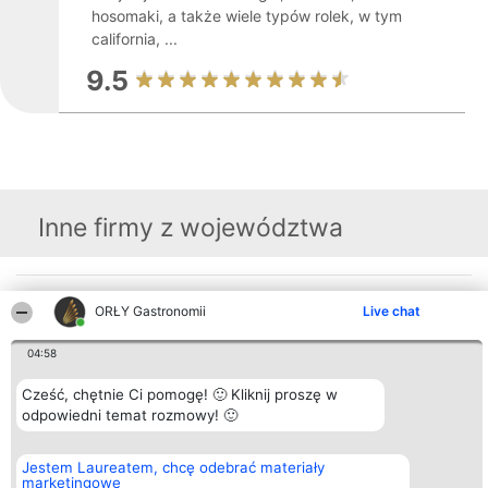
hosomaki, a także wiele typów rolek, w tym
california, ...
9.5
Inne firmy z województwa
Organizator plebiscytu
Plebiscyt
Kontakt
ORŁY Gastronomii
Live chat
Bright Side Solutions sp. z o.
Laureaci
Kontakt
o. sp. k.
Lista
ul. Ruska 22
wszystkich
04:58
Wrocław 50-079
Laureatów
KRS 0000749100 | Regon
Zasady
Cześć, chętnie Ci pomogę! 🙂 Kliknij proszę w
381313360 | NIP 8943132676
Regulamin
odpowiedni temat rozmowy! 🙂
+48 508 492 400
Polityka
Prywatności
Jestem Laureatem, chcę odebrać materiały
marketingowe