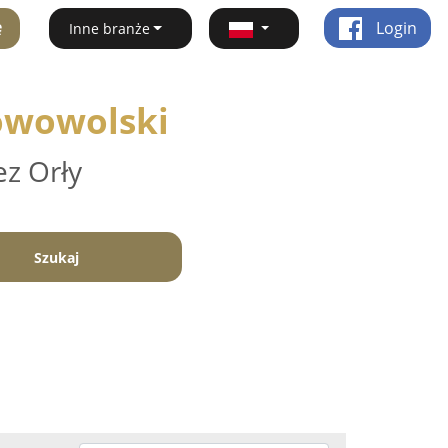
ę
Login
Inne branże
lowowolski
ez Orły
Szukaj