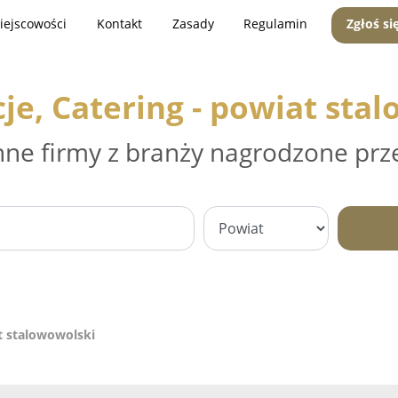
iejscowości
Kontakt
Zasady
Regulamin
Zgłoś si
je, Catering - powiat sta
nne firmy z branży nagrodzone prz
at stalowowolski