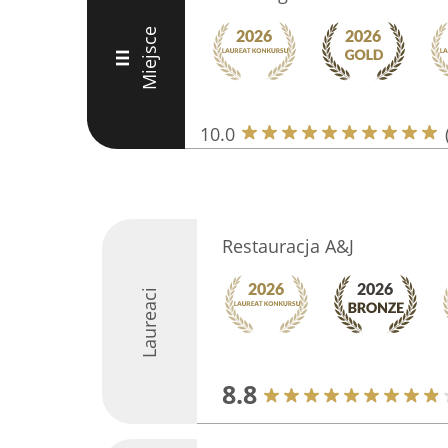
Miejsce
III
10.0
Restauracja A&J
Laureaci
8.8