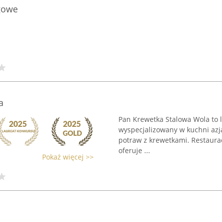
ngowe
a
Pan Krewetka Stalowa Wola to l
wyspecjalizowany w kuchni azja
potraw z krewetkami. Restauracj
oferuje ...
Pokaż więcej >>