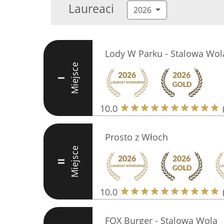
Laureaci
2026
Lody W Parku - Stalowa Wol
Miejsce
I
10.0
Prosto z Włoch
Miejsce
II
10.0
FOX Burger - Stalowa Wola