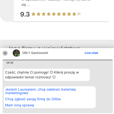
się ...
9.3
Inne firmy z województwa
ORŁY Gastronomii
Live chat
09:39
Organizator plebiscytu
Plebiscyt
Kontakt
Bright Side Solutions sp. z o.
Laureaci
Kontakt
Cześć, chętnie Ci pomogę! 🙂 Kliknij proszę w
o. sp. k.
Lista
odpowiedni temat rozmowy! 🙂
ul. Ruska 22
wszystkich
Wrocław 50-079
Laureatów
KRS 0000749100 | Regon
Zasady
381313360 | NIP 8943132676
Regulamin
Jestem Laureatem, chcę odebrać materiały
+48 508 492 400
Polityka
marketingowe
Prywatności
Chcę zgłosić swoją firmę do Orłów
Mam inną sprawę