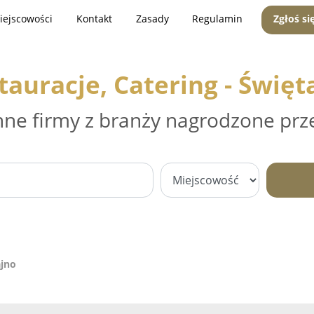
iejscowości
Kontakt
Zasady
Regulamin
Zgłoś si
tauracje, Catering - Święt
nne firmy z branży nagrodzone prz
ajno