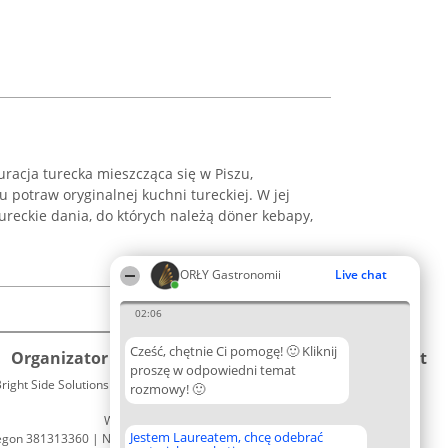
racja turecka mieszcząca się w Piszu,
u potraw oryginalnej kuchni tureckiej. W jej
ureckie dania, do których należą döner kebapy,
.
ORŁY Gastronomii
Live chat
02:06
Cześć, chętnie Ci pomogę! 🙂 Kliknij
Organizator plebiscytu
Plebiscyt
Kontakt
proszę w odpowiedni temat
right Side Solutions sp. z o. o. sp. k.
Laureaci
rozmowy! 🙂
Kontakt
ul. Ruska 22
Lista
Wrocław 50-079
wszystkich
Jestem Laureatem, chcę odebrać
egon 381313360 | NIP 8943132676
Laureatów