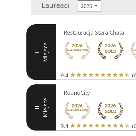
Laureaci
2026
Restauracja Stara Chata
Miejsce
I
9.4
(
RudnoCity
Miejsce
II
9.4
(