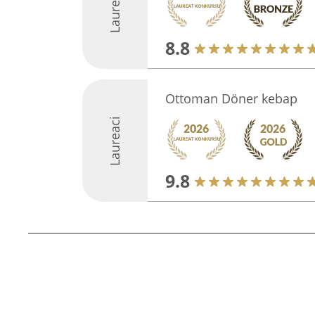
Laureaci
8.8
Ottoman Döner kebap
Laureaci
9.8