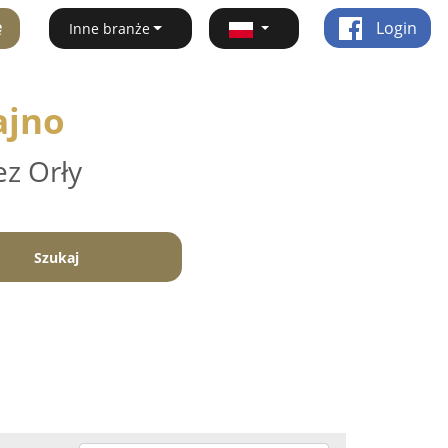
ę
Login
Inne branże
ajno
ez Orły
Szukaj