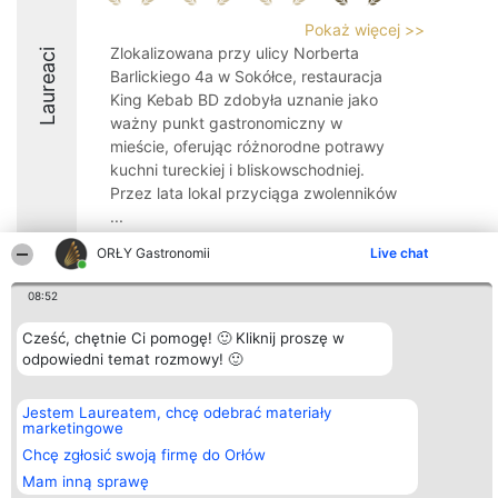
Pokaż więcej >>
Zlokalizowana przy ulicy Norberta
Laureaci
Barlickiego 4a w Sokółce, restauracja
King Kebab BD zdobyła uznanie jako
ważny punkt gastronomiczny w
mieście, oferując różnorodne potrawy
kuchni tureckiej i bliskowschodniej.
Przez lata lokal przyciąga zwolenników
...
8.7
ORŁY Gastronomii
Live chat
08:52
Organizator plebiscytu
Plebiscyt
Kontakt
Cześć, chętnie Ci pomogę! 🙂 Kliknij proszę w
Bright Side Solutions sp. z o.
Laureaci
Kontakt
odpowiedni temat rozmowy! 🙂
o. sp. k.
Lista
ul. Ruska 22
wszystkich
Wrocław 50-079
Laureatów
Jestem Laureatem, chcę odebrać materiały
KRS 0000749100 | Regon
Zasady
marketingowe
381313360 | NIP 8943132676
Regulamin
+48 508 492 400
Chcę zgłosić swoją firmę do Orłów
Polityka
Prywatności
Mam inną sprawę