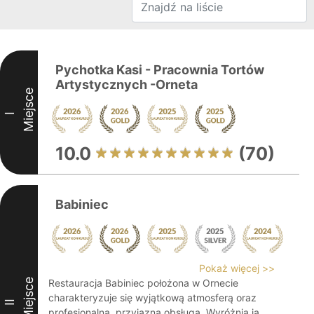
Pychotka Kasi - Pracownia Tortów
Artystycznych -Orneta
Miejsce
I
10.0
(70)
Babiniec
Pokaż więcej >>
Miejsce
Restauracja Babiniec położona w Ornecie
charakteryzuje się wyjątkową atmosferą oraz
II
profesjonalną, przyjazną obsługą. Wyróżnia ją