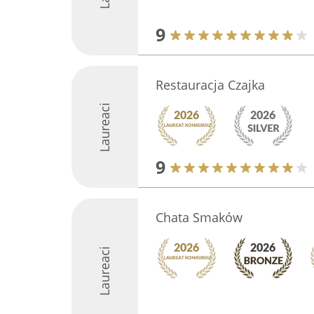
9
Restauracja Czajka
Laureaci
9
Chata Smaków
Laureaci