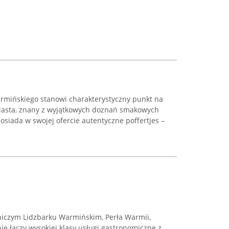
armińskiego stanowi charakterystyczny punkt na
iasta, znany z wyjątkowych doznań smakowych
posiada w swojej ofercie autentyczne poffertjes –
iczym Lidzbarku Warmińskim, Perła Warmii,
ie łączy wysokiej klasy usługi gastronomiczne z