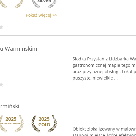
Pokaż więcej >>
rku Warmińskim
Słodka Przystań z Lidzbarka W
gastronomicznej mapie tego m
oraz przyjaznej obsługi. Lokal 
puszyste, niewielkie ...
armiński
Obiekt zlokalizowany w malown
stanowi miejsce, które efektywn