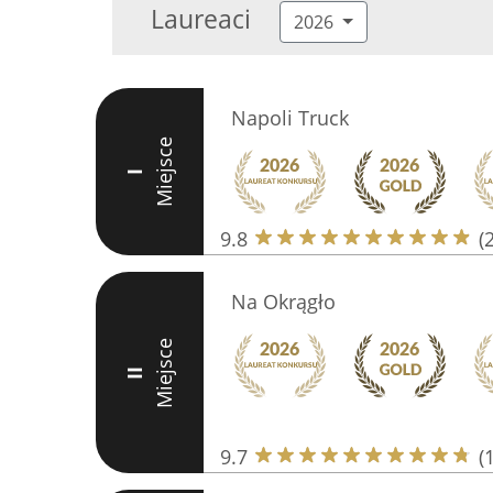
Laureaci
2026
Napoli Truck
Miejsce
I
9.8
(
Na Okrągło
Miejsce
II
9.7
(