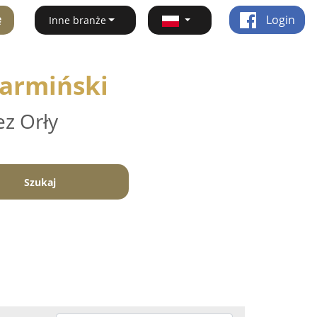
ę
Login
Inne branże
Warmiński
ez Orły
Szukaj