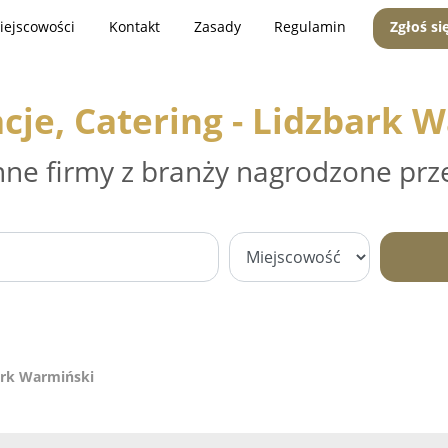
iejscowości
Kontakt
Zasady
Regulamin
Zgłoś si
cje, Catering - Lidzbark 
nne firmy z branży nagrodzone prz
bark Warmiński