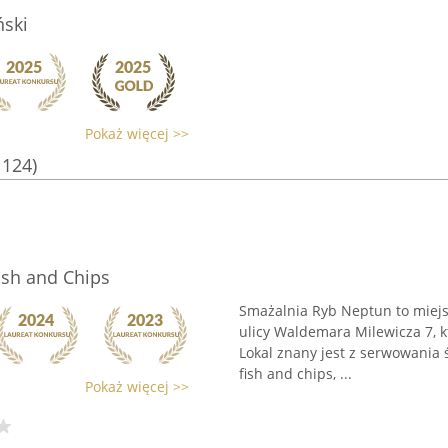
ński
Pokaż więcej >>
1124)
ish and Chips
Smażalnia Ryb Neptun to miej
ulicy Waldemara Milewicza 7, kt
Lokal znany jest z serwowania 
fish and chips, ...
Pokaż więcej >>