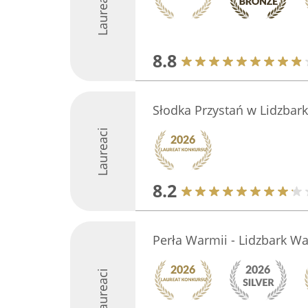
Laureaci
8.8
Słodka Przystań w Lidzba
Laureaci
8.2
Perła Warmii - Lidzbark W
Laureaci