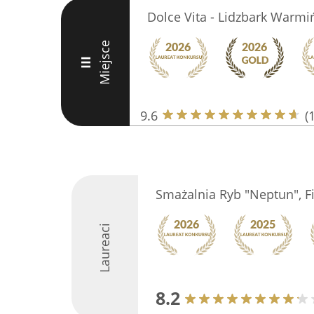
Dolce Vita - Lidzbark Warmi
Miejsce
III
9.6
(
Smażalnia Ryb "Neptun", F
Laureaci
8.2