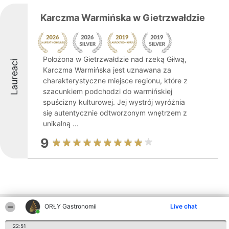
Karczma Warmińska w Gietrzwałdzie
Położona w Gietrzwałdzie nad rzeką Giłwą,
Laureaci
Karczma Warmińska jest uznawana za
charakterystyczne miejsce regionu, które z
szacunkiem podchodzi do warmińskiej
spuścizny kulturowej. Jej wystrój wyróżnia
się autentycznie odtworzonym wnętrzem z
unikalną ...
9
ORŁY Gastronomii
Live chat
Inne firmy z województwa
22:51