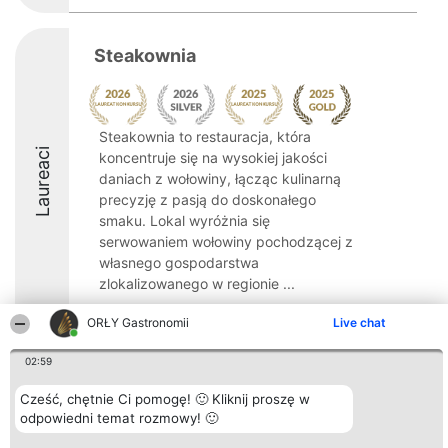
Steakownia
Steakownia to restauracja, która
Laureaci
koncentruje się na wysokiej jakości
daniach z wołowiny, łącząc kulinarną
precyzję z pasją do doskonałego
smaku. Lokal wyróżnia się
serwowaniem wołowiny pochodzącej z
własnego gospodarstwa
zlokalizowanego w regionie ...
9
ORŁY Gastronomii
Live chat
02:59
Organizator plebiscytu
Plebiscyt
Kontakt
Cześć, chętnie Ci pomogę! 🙂 Kliknij proszę w
Bright Side Solutions sp. z o.
Laureaci
Kontakt
odpowiedni temat rozmowy! 🙂
o. sp. k.
Lista
ul. Ruska 22
wszystkich