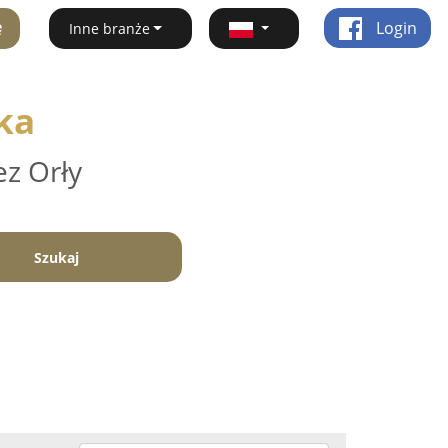
ę
Login
Inne branże
ka
ez Orły
Szukaj