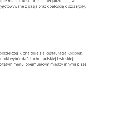
pie miasta. Restauracja specjalizuje się w
zygotowywane z pasją oraz dbałością o szczegóły.
łdzielczej 7, znajduje się Restauracja Kociołek,
roki wybór dań kuchni polskiej i włoskiej.
 bogatym menu, obejmującym między innymi pizzę