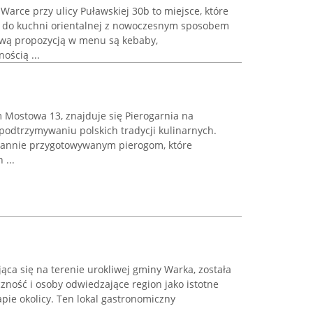
rce przy ulicy Puławskiej 30b to miejsce, które
i do kuchni orientalnej z nowoczesnym sposobem
wą propozycją w menu są kebaby,
ością ...
Mostowa 13, znajduje się Pierogarnia na
 podtrzymywaniu polskich tradycji kulinarnych.
tarannie przygotowywanym pierogom, które
...
jąca się na terenie urokliwej gminy Warka, została
zność i osoby odwiedzające region jako istotne
pie okolicy. Ten lokal gastronomiczny