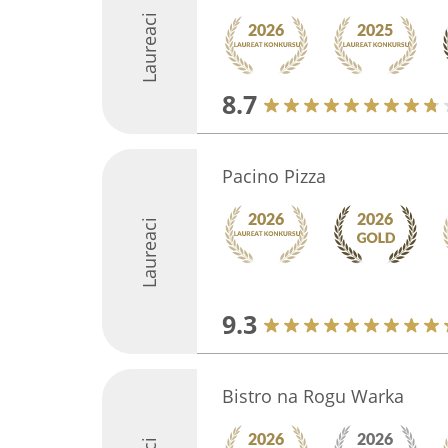
Laureaci
8.7
Pacino Pizza
Laureaci
9.3
Bistro na Rogu Warka