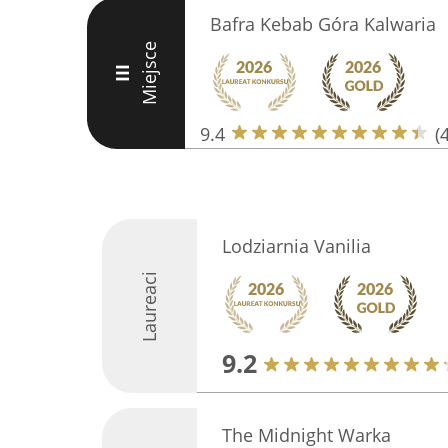
Bafra Kebab Góra Kalwaria
Miejsce
III
9.4
(
Lodziarnia Vanilia
Laureaci
9.2
The Midnight Warka