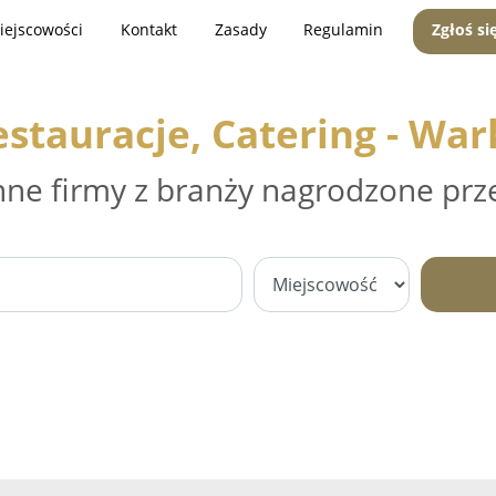
iejscowości
Kontakt
Zasady
Regulamin
Zgłoś si
estauracje, Catering - War
nne firmy z branży nagrodzone prz