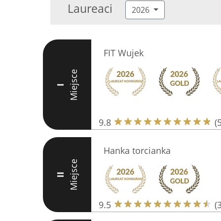
Laureaci
2026
FIT Wujek
Miejsce
I
9.8
(
Hanka torcianka
Miejsce
II
9.5
(