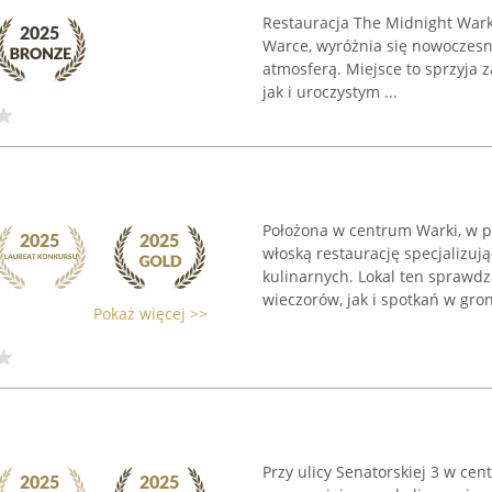
Restauracja The Midnight Wark
Warce, wyróżnia się nowoczesn
atmosferą. Miejsce to sprzyja
jak i uroczystym ...
Położona w centrum Warki, w po
włoską restaurację specjalizu
kulinarnych. Lokal ten sprawd
wieczorów, jak i spotkań w groni
Pokaż więcej >>
Przy ulicy Senatorskiej 3 w cen