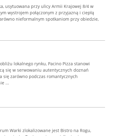
a, usytuowana przy ulicy Armii Krajowej 8/4 w
ym wystrojem połączonym z przyjazną i ciepłą
 zarówno nieformalnym spotkaniom przy obiedzie,
bliżu lokalnego rynku, Pacino Pizza stanowi
jącą się w serwowaniu autentycznych doznań
za się zarówno podczas romantycznych
e ...
trum Warki zlokalizowane jest Bistro na Rogu,