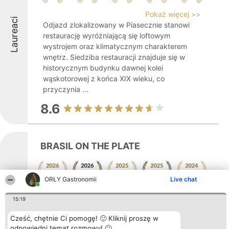
Pokaż więcej >>
Laureaci
Odjazd zlokalizowany w Piasecznie stanowi
restaurację wyróżniającą się loftowym
wystrojem oraz klimatycznym charakterem
wnętrz. Siedziba restauracji znajduje się w
historycznym budynku dawnej kolei
wąskotorowej z końca XIX wieku, co
przyczynia ...
8.6
BRASIL ON THE PLATE
ORŁY Gastronomii
Live chat
Pokaż więcej >>
Laureaci
15:19
Brazyliska restauracja Tapioca by Brasil on
the Plate mieści się w miejscowości
Cześć, chętnie Ci pomogę! 🙂 Kliknij proszę w
Mysiadło przy ulicy Geodetów 5. Szefem
odpowiedni temat rozmowy! 🙂