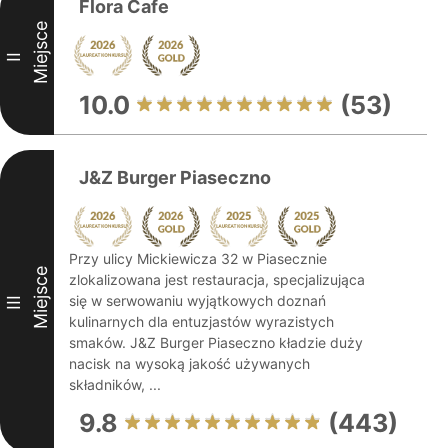
Flora Cafe
Miejsce
II
10.0
(53)
J&Z Burger Piaseczno
Przy ulicy Mickiewicza 32 w Piasecznie
Miejsce
zlokalizowana jest restauracja, specjalizująca
się w serwowaniu wyjątkowych doznań
III
kulinarnych dla entuzjastów wyrazistych
smaków. J&Z Burger Piaseczno kładzie duży
nacisk na wysoką jakość używanych
składników, ...
9.8
(443)