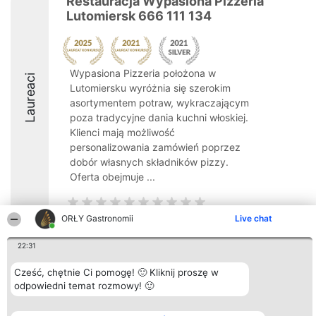
Restauracja Wypasiona Pizzeria
Lutomiersk 666 111 134
Wypasiona Pizzeria położona w
Laureaci
Lutomiersku wyróżnia się szerokim
asortymentem potraw, wykraczającym
poza tradycyjne dania kuchni włoskiej.
Klienci mają możliwość
personalizowania zamówień poprzez
dobór własnych składników pizzy.
Oferta obejmuje ...
ORŁY Gastronomii
Live chat
22:31
Organizator plebiscytu
Plebiscyt
Kontakt
Bright Side Solutions sp. z o.
Laureaci
Kontakt
Cześć, chętnie Ci pomogę! 🙂 Kliknij proszę w
o. sp. k.
Lista
ul. Ruska 22
odpowiedni temat rozmowy! 🙂
wszystkich
Wrocław 50-079
Laureatów
KRS 0000749100 | Regon
Zasady