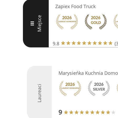
Zapiex Food Truck
Miejsce
III
9.8
(
Marysieńka Kuchnia Dom
Laureaci
9