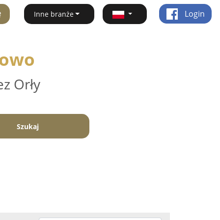
ę
Login
Inne branże
nowo
ez Orły
Szukaj