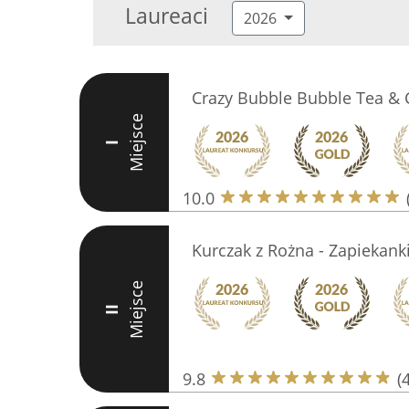
Laureaci
2026
Crazy Bubble Bubble Tea & 
Miejsce
I
10.0
Kurczak z Rożna - Zapiekank
Miejsce
II
9.8
(