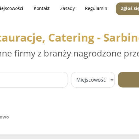
iejscowości
Kontakt
Zasady
Regulamin
Zgłoś si
tauracje, Catering - Sarbi
nne firmy z branży nagrodzone prz
inowo