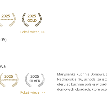
Pokaż więcej >>
305)
owa
Marysieńka Kuchnia Domowa, zl
Nadmorskiej 96, uchodzi za is
oferując kuchnię polską w trad
domowych obiadach, które prz
Pokaż więcej >>