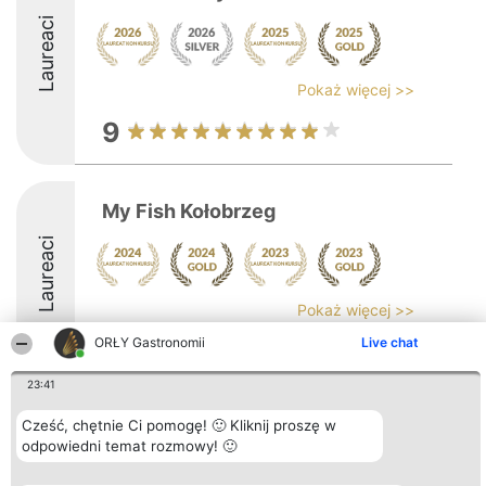
Laureaci
Pokaż więcej >>
9
My Fish Kołobrzeg
Laureaci
Pokaż więcej >>
ORŁY Gastronomii
Live chat
23:41
Cześć, chętnie Ci pomogę! 🙂 Kliknij proszę w
Organizator plebiscytu
Plebiscyt
Kontakt
Bright Side Solutions sp. z o.
odpowiedni temat rozmowy! 🙂
Laureaci
Kontakt
o. sp. k.
Lista
ul. Ruska 22
wszystkich