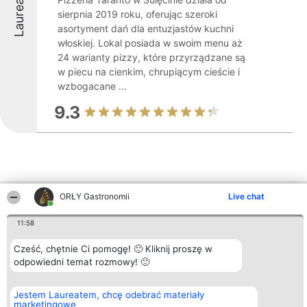
Laureaci
sierpnia 2019 roku, oferując szeroki
asortyment dań dla entuzjastów kuchni
włoskiej. Lokal posiada w swoim menu aż
24 warianty pizzy, które przyrządzane są
w piecu na cienkim, chrupiącym cieście i
wzbogacane ...
9.3
ORŁY Gastronomii
Live chat
Inne firmy z województwa
11:58
Cześć, chętnie Ci pomogę! 🙂 Kliknij proszę w
Organizator plebiscytu
Plebiscyt
Kontakt
Bright Side Solutions sp. z o.
odpowiedni temat rozmowy! 🙂
Laureaci
Kontakt
o. sp. k.
Lista
ul. Ruska 22
wszystkich
Wrocław 50-079
Laureatów
Jestem Laureatem, chcę odebrać materiały
KRS 0000749100 | Regon
Zasady
marketingowe