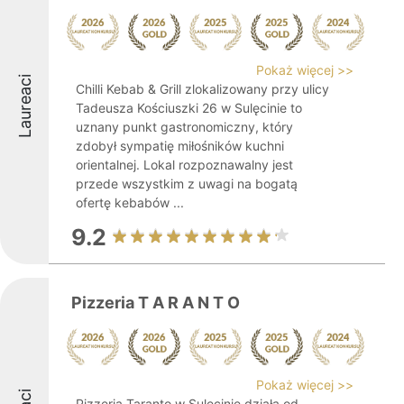
Pokaż więcej >>
Laureaci
Chilli Kebab & Grill zlokalizowany przy ulicy
Tadeusza Kościuszki 26 w Sulęcinie to
uznany punkt gastronomiczny, który
zdobył sympatię miłośników kuchni
orientalnej. Lokal rozpoznawalny jest
przede wszystkim z uwagi na bogatą
ofertę kebabów ...
9.2
Pizzeria T A R A N T O
Pokaż więcej >>
Pizzeria Taranto w Sulęcinie działa od