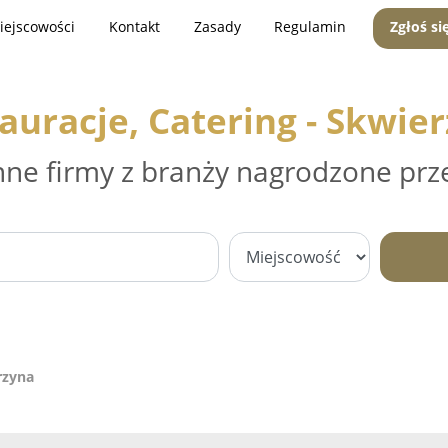
iejscowości
Kontakt
Zasady
Regulamin
Zgłoś si
auracje, Catering - Skwie
nne firmy z branży nagrodzone prz
rzyna