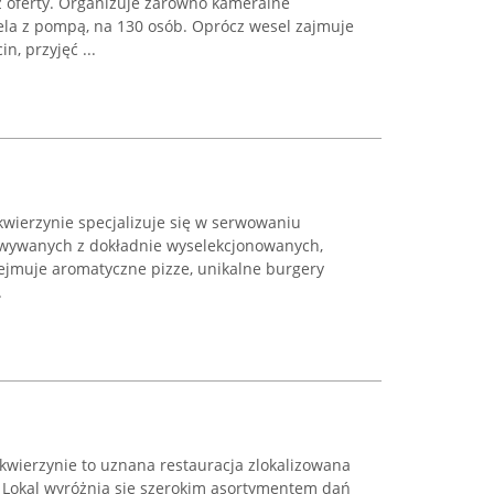
z oferty. Organizuje zarówno kameralne
sela z pompą, na 130 osób. Oprócz wesel zajmuje
n, przyjęć ...
kwierzynie specjalizuje się w serwowaniu
wywanych z dokładnie wyselekcjonowanych,
jmuje aromatyczne pizze, unikalne burgery
.
kwierzynie to uznana restauracja zlokalizowana
. Lokal wyróżnia się szerokim asortymentem dań