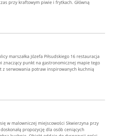
czas przy kraftowym piwie i frytkach. Główną
licy marszałka Józefa Piłsudskiego 16 restauracja
i znaczący punkt na gastronomicznej mapie tego
est z serwowania potraw inspirowanych kuchnią
 się w malowniczej miejscowości Skwierzyna przy
i doskonałą propozycję dla osób ceniących
brą kuchnię. Obiekt oddaje do dyspozycji gości