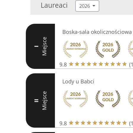
Laureaci
2026
Boska-sala okolicznościowa
Miejsce
I
9.8
(
Lody u Babci
Miejsce
II
9.8
(