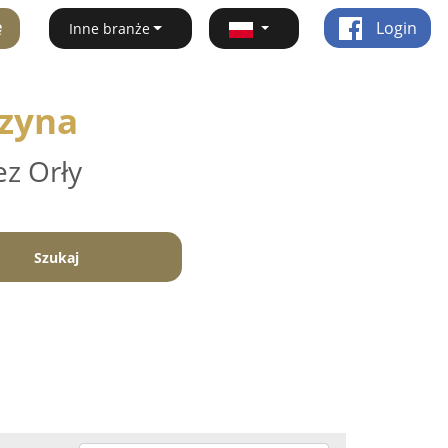
ę
Login
Inne branże
rzyna
ez Orły
Szukaj