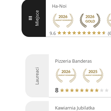
Ha-Noi
Miejsce
III
9.6
(
Pizzeria Banderas
Laureaci
8
Kawiarnia Jubilatka