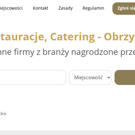
iejscowości
Kontakt
Zasady
Regulamin
Zgłoś si
tauracje, Catering - Obrz
nne firmy z branży nagrodzone prz
cko