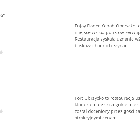
ko
Enjoy Doner Kebab Obrzycko to
miejsce wśród punktów serwują
Restauracja zyskała uznanie w
bliskowschodnich, słynąc ...
Port Obrzycko to restauracja
która zajmuje szczególne miejs
został doceniony przez gości z
atrakcyjnymi cenami, ...