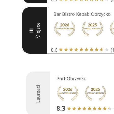
Bar Bistro Kebab Obrzycko
Miejsce
III
8.6
(
Port Obrzycko
Laureaci
8.3