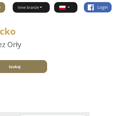
ę
Login
Inne branże
ycko
ez Orły
Szukaj