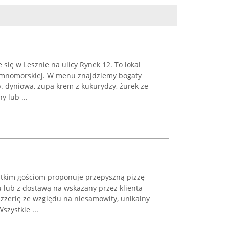
się w Lesznie na ulicy Rynek 12. To lokal
iemnomorskiej. W menu znajdziemy bogaty
. dyniowa, zupa krem z kukurydzy, żurek ze
y lub ...
stkim gościom proponuje przepyszną pizzę
 lub z dostawą na wskazany przez klienta
izzerię ze względu na niesamowity, unikalny
zystkie ...