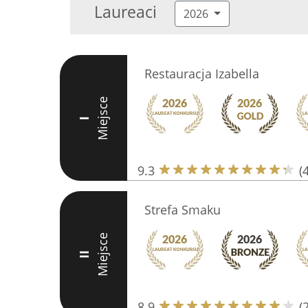
Laureaci
2026
Restauracja Izabella
Miejsce
I
9.3
(
Strefa Smaku
Miejsce
II
8.9
(