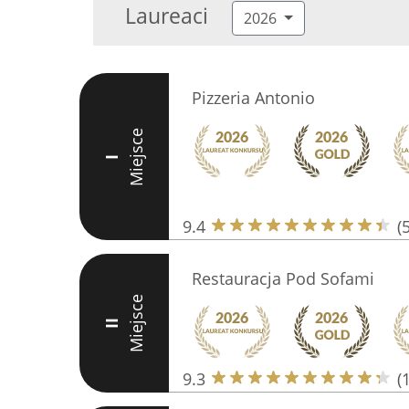
Laureaci
2026
Pizzeria Antonio
Miejsce
I
9.4
(
Restauracja Pod Sofami
Miejsce
II
9.3
(