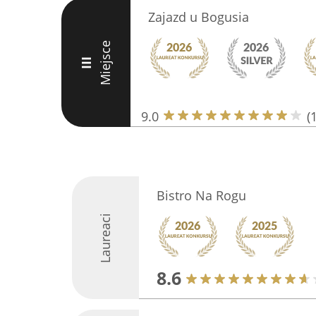
Zajazd u Bogusia
Miejsce
III
9.0
(
Bistro Na Rogu
Laureaci
8.6