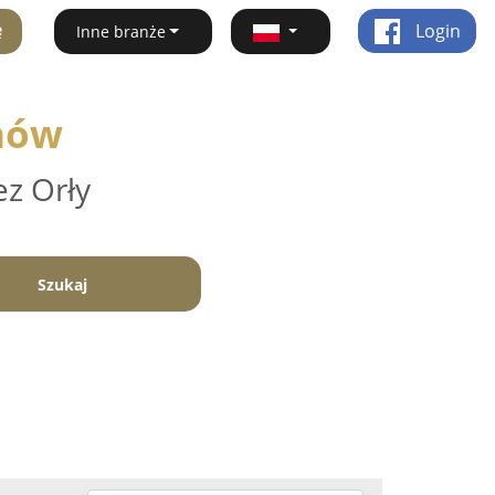
ę
Login
Inne branże
anów
ez Orły
Szukaj