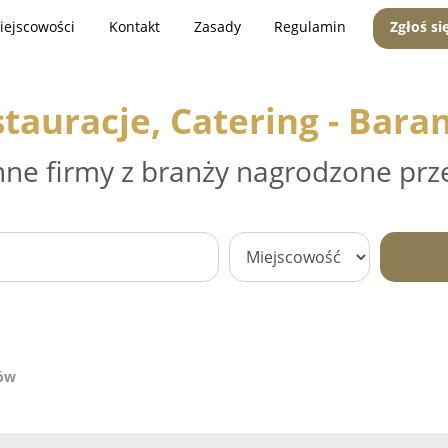
iejscowości
Kontakt
Zasady
Regulamin
Zgłoś si
tauracje, Catering - Bar
nne firmy z branży nagrodzone prz
nów