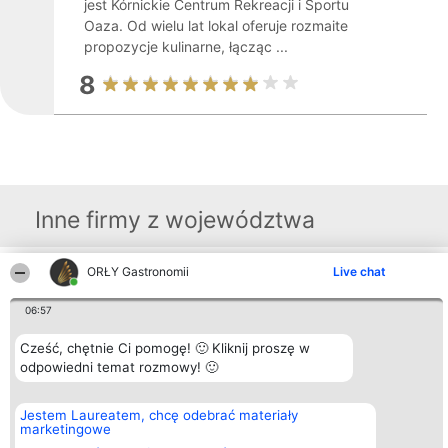
jest Kórnickie Centrum Rekreacji i Sportu
Oaza. Od wielu lat lokal oferuje rozmaite
propozycje kulinarne, łącząc ...
8
Inne firmy z województwa
ORŁY Gastronomii
Live chat
Organizator plebiscytu
Plebiscyt
Kontakt
Bright Side Solutions sp. z o.
Laureaci
Kontakt
06:57
o. sp. k.
Lista
ul. Ruska 22
wszystkich
Wrocław 50-079
Cześć, chętnie Ci pomogę! 🙂 Kliknij proszę w
Laureatów
KRS 0000749100 | Regon
Zasady
odpowiedni temat rozmowy! 🙂
381313360 | NIP 8943132676
Regulamin
+48 508 492 400
Polityka
Prywatności
Jestem Laureatem, chcę odebrać materiały
marketingowe