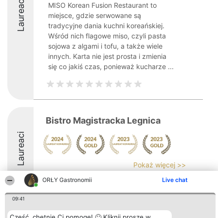
Laureaci
MISO Korean Fusion Restaurant to
miejsce, gdzie serwowane są
tradycyjne dania kuchni koreańskiej.
Wśród nich flagowe miso, czyli pasta
sojowa z algami i tofu, a także wiele
innych. Karta nie jest prosta i zmienia
się co jakiś czas, ponieważ kucharze ...
Bistro Magistracka Legnica
Laureaci
Pokaż więcej >>
ORŁY Gastronomii
Live chat
09:41
Cześć, chętnie Ci pomogę! 🙂 Kliknij proszę w
Organizator plebiscytu
Plebiscyt
Kontakt