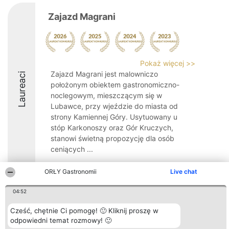
Zajazd Magrani
Pokaż więcej >>
Zajazd Magrani jest malowniczo
Laureaci
położonym obiektem gastronomiczno-
noclegowym, mieszczącym się w
Lubawce, przy wjeździe do miasta od
strony Kamiennej Góry. Usytuowany u
stóp Karkonoszy oraz Gór Kruczych,
stanowi świetną propozycję dla osób
ceniących ...
8.7
ORŁY Gastronomii
Live chat
04:52
Organizator plebiscytu
Plebiscyt
Kontakt
Cześć, chętnie Ci pomogę! 🙂 Kliknij proszę w
Bright Side Solutions sp. z o.
Laureaci
Kontakt
o. sp. k.
odpowiedni temat rozmowy! 🙂
Lista
ul. Ruska 22
wszystkich