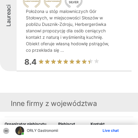
Laureaci
Położona u stóp malowniczych Gór
Stołowych, w miejscowości Słoszów w
pobliżu Dusznik-Zdroju, Herbergerówka
stanowi propozycję dla osób ceniących
kontakt z naturą i wyśmienitą kuchnię.
Obiekt oferuje własną hodowlę pstrągów,
co przekłada się ...
8.4
Inne firmy z województwa
Organizator plebiscytu
Plebiscyt
Kontakt
Bright Side Solutions sp. z o.
Laureaci
Kontakt
ORŁY Gastronomii
Live chat
o. sp. k.
Lista
ul. Ruska 22
wszystkich