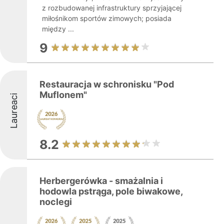
z rozbudowanej infrastruktury sprzyjającej
miłośnikom sportów zimowych; posiada
między ...
9
Restauracja w schronisku "Pod
Muflonem"
Laureaci
8.2
Herbergerówka - smażalnia i
hodowla pstrąga, pole biwakowe,
noclegi