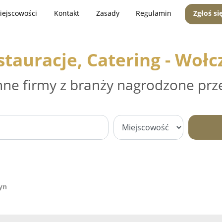
iejscowości
Kontakt
Zasady
Regulamin
Zgłoś si
stauracje, Catering - Wołc
nne firmy z branży nagrodzone prz
yn