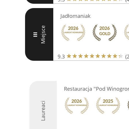
Jadłomaniak
Miejsce
III
9.3
(
Restauracja ''Pod Winogron
Laureaci