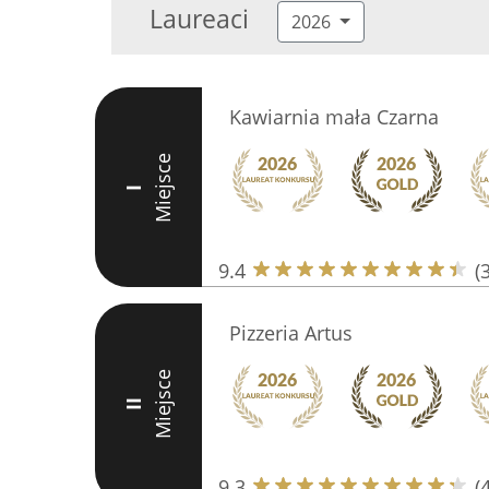
Laureaci
2026
Kawiarnia mała Czarna
Miejsce
I
9.4
(
Pizzeria Artus
Miejsce
II
9.3
(