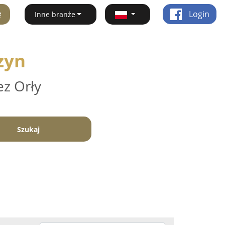
ę
Login
Inne branże
zyn
ez Orły
Szukaj