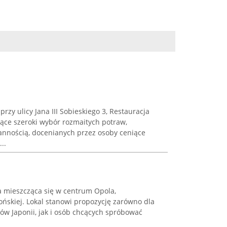
zy ulicy Jana III Sobieskiego 3, Restauracja
jące szeroki wybór rozmaitych potraw,
nnością, docenianych przez osoby ceniące
..
ja mieszcząca się w centrum Opola,
pońskiej. Lokal stanowi propozycję zarówno dla
ów Japonii, jak i osób chcących spróbować