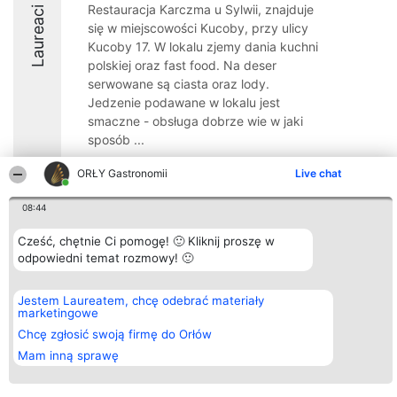
Restauracja Karczma u Sylwii, znajduje
Laureaci
się w miejscowości Kucoby, przy ulicy
Kucoby 17. W lokalu zjemy dania kuchni
polskiej oraz fast food. Na deser
serwowane są ciasta oraz lody.
Jedzenie podawane w lokalu jest
smaczne - obsługa dobrze wie w jaki
sposób ...
8.8
ORŁY Gastronomii
Live chat
08:44
Organizator plebiscytu
Plebiscyt
Kontakt
Cześć, chętnie Ci pomogę! 🙂 Kliknij proszę w
Bright Side Solutions sp. z o.
Laureaci
Kontakt
odpowiedni temat rozmowy! 🙂
o. sp. k.
Lista
ul. Ruska 22
wszystkich
Wrocław 50-079
Laureatów
Jestem Laureatem, chcę odebrać materiały
KRS 0000749100 | Regon
Zasady
marketingowe
381313360 | NIP 8943132676
Regulamin
+48 508 492 400
Polityka
Chcę zgłosić swoją firmę do Orłów
Prywatności
Mam inną sprawę