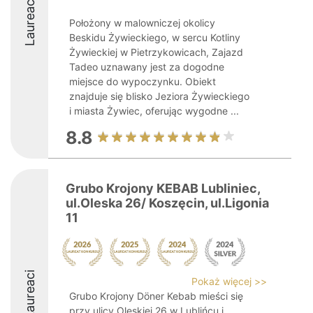
Laureaci
Położony w malowniczej okolicy
Beskidu Żywieckiego, w sercu Kotliny
Żywieckiej w Pietrzykowicach, Zajazd
Tadeo uznawany jest za dogodne
miejsce do wypoczynku. Obiekt
znajduje się blisko Jeziora Żywieckiego
i miasta Żywiec, oferując wygodne ...
8.8
Grubo Krojony KEBAB Lubliniec,
ul.Oleska 26/ Koszęcin, ul.Ligonia
11
Laureaci
Pokaż więcej >>
Grubo Krojony Döner Kebab mieści się
przy ulicy Oleskiej 26 w Lublińcu i