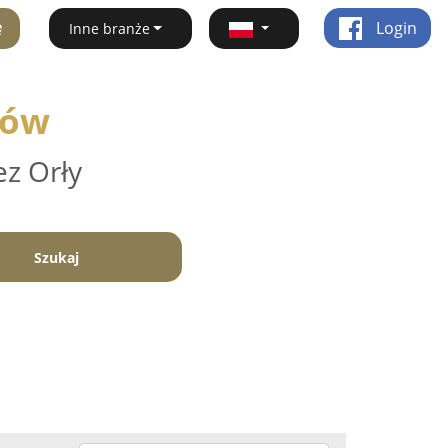
ę
Login
Inne branże
rów
ez Orły
Szukaj