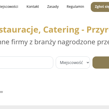
iejscowości
Kontakt
Zasady
Regulamin
Zgłoś si
stauracje, Catering - Przy
nne firmy z branży nagrodzone prz
ów