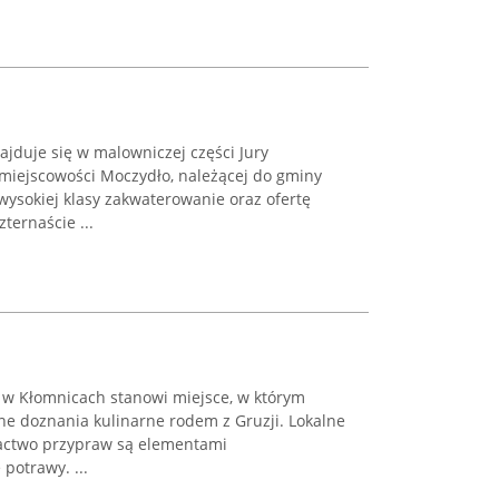
jduje się w malowniczej części Jury
miejscowości Moczydło, należącej do gminy
wysokiej klasy zakwaterowanie oraz ofertę
ternaście ...
i w Kłomnicach stanowi miejsce, w którym
zne doznania kulinarne rodem z Gruzji. Lokalne
ogactwo przypraw są elementami
potrawy. ...