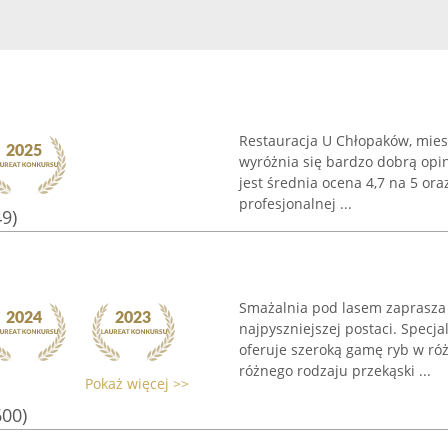
Restauracja U Chłopaków, miesz
wyróżnia się bardzo dobrą opi
jest średnia ocena 4,7 na 5 ora
profesjonalnej ...
49)
Smażalnia pod lasem zaprasza 
najpyszniejszej postaci. Specja
oferuje szeroką gamę ryb w róż
różnego rodzaju przekąski ...
Pokaż więcej >>
600)