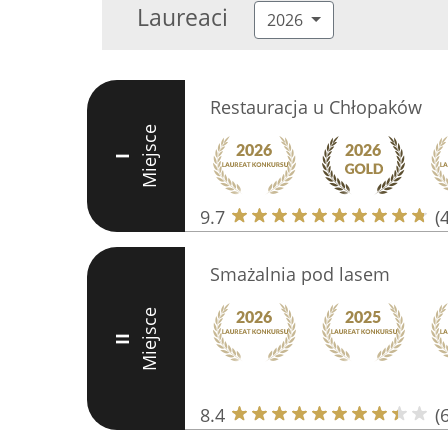
Laureaci
2026
Restauracja u Chłopaków
Miejsce
I
9.7
(
Smażalnia pod lasem
Miejsce
II
8.4
(