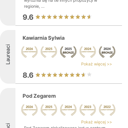
wyróżnia się na tle innych propozycji w
regionie, ...
9.6
Kawiarnia Sylwia
Laureaci
Pokaż więcej >>
8.6
Pod Zegarem
Pokaż więcej >>
Pod Zegarem zlokalizowana jest w centrum