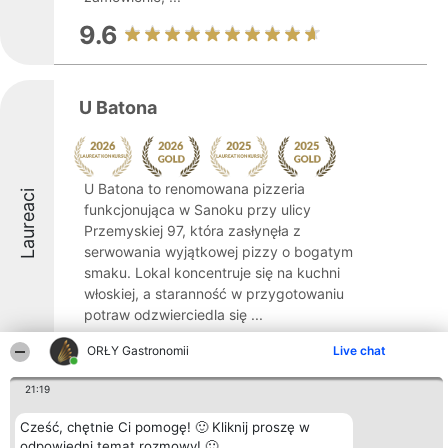
9.6
U Batona
U Batona to renomowana pizzeria
Laureaci
funkcjonująca w Sanoku przy ulicy
Przemyskiej 97, która zasłynęła z
serwowania wyjątkowej pizzy o bogatym
smaku. Lokal koncentruje się na kuchni
włoskiej, a staranność w przygotowaniu
potraw odzwierciedla się ...
9.2
ORŁY Gastronomii
Live chat
21:19
Bar u Stasi
Cześć, chętnie Ci pomogę! 🙂 Kliknij proszę w
odpowiedni temat rozmowy! 🙂