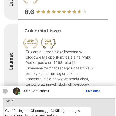
8.6
Cukiernia Liszcz
Cukiernia Liszcz zlokalizowana w
Laureaci
Głogowie Małopolskim, działa na rynku
Podkarpacia od 1998 roku i jest
uznawana za znaczącego uczestnika w
branży kulinarnej regionu. Firma
koncentruje się na wytwarzaniu ciast,
tortów oraz innych słodkich wyrobów, ...
ORŁY Gastronomii
Live chat
9.3
09:17
Cześć, chętnie Ci pomogę! 🙂 Kliknij proszę w
Organizator plebiscytu
Plebiscyt
Kontakt
odpowiedni temat rozmowy! 🙂