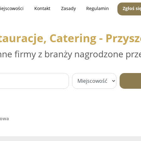
iejscowości
Kontakt
Zasady
Regulamin
Zgłoś si
tauracje, Catering - Przys
nne firmy z branży nagrodzone prz
zowa