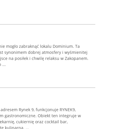
nie mogło zabraknąć lokalu Dominium. Ta
est synonimem dobrej atmosfery i wyśmienitej
ejsce na posiłek i chwilę relaksu w Zakopanem.
...
adresem Rynek 9, funkcjonuje RYNEK9,
 gastronomiczne. Obiekt ten integruje w
ekarnię, cukiernię oraz cocktail bar,
 kulinarną. ...