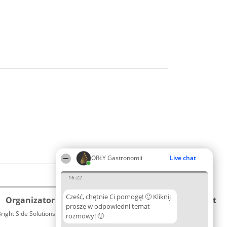
ORŁY Gastronomii
Live chat
16:22
Cześć, chętnie Ci pomogę! 🙂 Kliknij
Organizator plebiscytu
Plebiscyt
Kontakt
proszę w odpowiedni temat
right Side Solutions sp. z o. o. sp. k.
Laureaci
rozmowy! 🙂
Kontakt
ul. Ruska 22
Lista