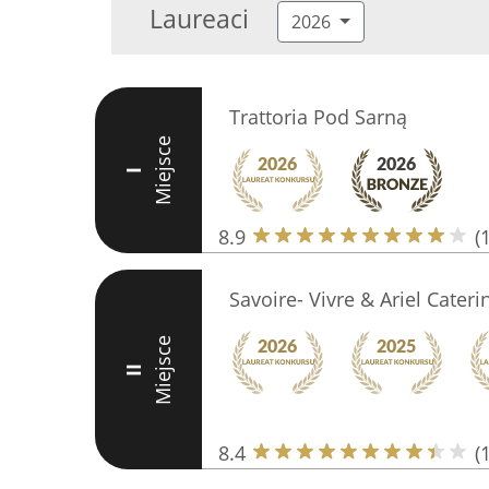
Laureaci
2026
Trattoria Pod Sarną
Miejsce
I
8.9
(
Savoire- Vivre & Ariel Cateri
Miejsce
II
8.4
(