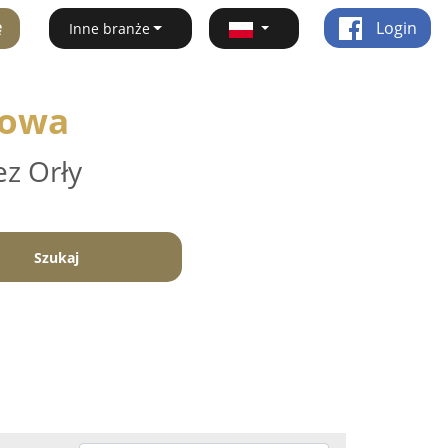
ę
Login
Inne branże
zowa
ez Orły
Szukaj