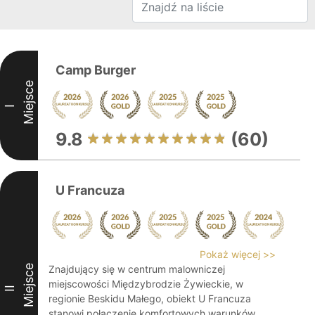
Camp Burger
Miejsce
I
9.8
(60)
U Francuza
Pokaż więcej >>
Miejsce
Znajdujący się w centrum malowniczej
miejscowości Międzybrodzie Żywieckie, w
II
regionie Beskidu Małego, obiekt U Francuza
stanowi połączenie komfortowych warunków