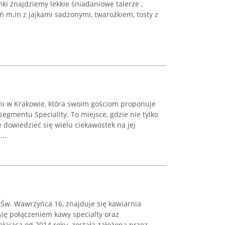
ki znajdziemy lekkie śniadaniowe talerze ,
ń m.in z jajkami sadzonymi, twarożkiem, tosty z
rni w Krakowie, która swoim gościom proponuje
egmentu Speciality. To miejsce, gdzie nie tylko
e dowiedzieć się wielu ciekawostek na jej
..
 Św. Wawrzyńca 16, znajduje się kawiarnia
 się połączeniem kawy specialty oraz
ałająca od 2014 roku, została założona przez