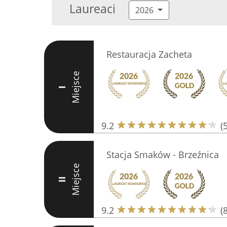
Laureaci
2026
Restauracja Zacheta
Miejsce
I
9.2
(
Stacja Smaków - Brzeźnica
Miejsce
II
9.2
(