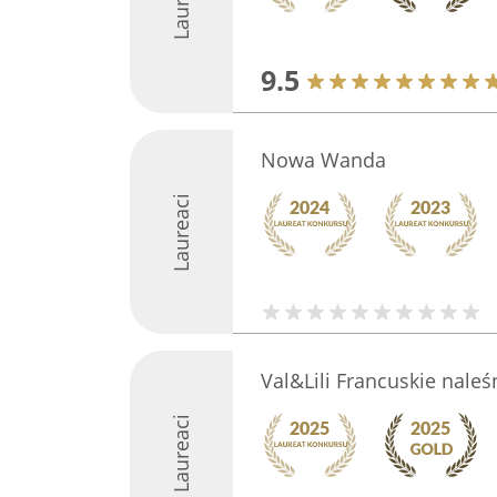
9.5
Nowa Wanda
Laureaci
Val&Lili Francuskie naleś
Laureaci