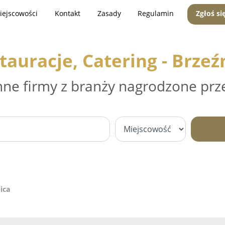
iejscowości
Kontakt
Zasady
Regulamin
Zgłoś si
tauracje, Catering - Brzeź
nne firmy z branży nagrodzone prz
ica