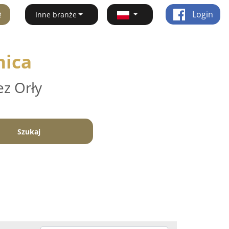
ę
Login
Inne branże
nica
ez Orły
Szukaj