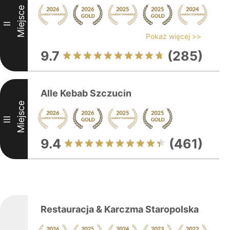
Miejsce
II
Pokaż więcej >>
9.7
(285)
Alle Kebab Szczucin
Miejsce
III
9.4
(461)
Restauracja & Karczma Staropolska