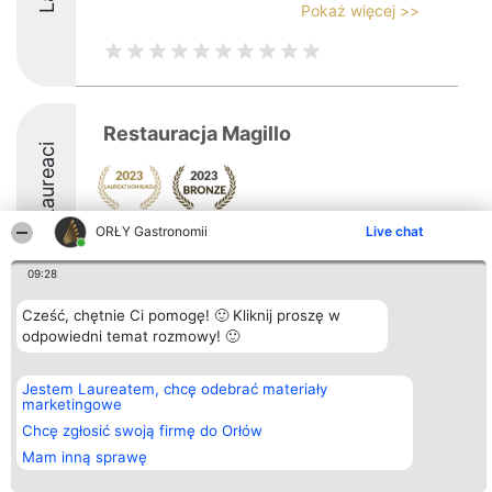
Pokaż więcej >>
Restauracja Magillo
Laureaci
ORŁY Gastronomii
Live chat
09:28
Cześć, chętnie Ci pomogę! 🙂 Kliknij proszę w
Organizator plebiscytu
Plebiscyt
Kontakt
odpowiedni temat rozmowy! 🙂
Bright Side Solutions sp. z o.
Laureaci
Kontakt
o. sp. k.
Lista
ul. Ruska 22
wszystkich
Wrocław 50-079
Laureatów
Jestem Laureatem, chcę odebrać materiały
KRS 0000749100 | Regon
Zasady
marketingowe
381313360 | NIP 8943132676
Regulamin
Chcę zgłosić swoją firmę do Orłów
+48 508 492 400
Polityka
Prywatności
Mam inną sprawę