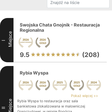
Swojska Chata Gnojnik - Restauracja
Regionalna
Miejsce
I
9.5
(208)
Rybia Wyspa
Pokaż więcej >>
Miejsce
Rybia Wyspa to restauracja oraz sala
bankietowa zlokalizowana w malowniczej
II
Gosprzydowej, w rejonie Pogórza