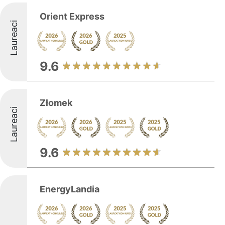
Orient Express
Laureaci
9.6
Złomek
Laureaci
9.6
EnergyLandia