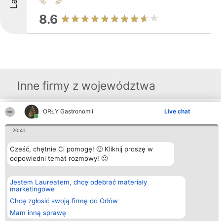
8.6
Inne firmy z województwa
ORŁY Gastronomii
Live chat
Organizator plebiscytu
Plebiscyt
Kontakt
Bright Side Solutions sp. z o.
Laureaci
Kontakt
20:41
o. sp. k.
Lista
ul. Ruska 22
wszystkich
Wrocław 50-079
Cześć, chętnie Ci pomogę! 🙂 Kliknij proszę w
Laureatów
KRS 0000749100 | Regon
Zasady
odpowiedni temat rozmowy! 🙂
381313360 | NIP 8943132676
Regulamin
+48 508 492 400
Polityka
Prywatności
Jestem Laureatem, chcę odebrać materiały
marketingowe
Chcę zgłosić swoją firmę do Orłów
Mam inną sprawę