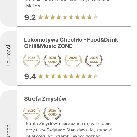
jak i do ...
9.2
Lokomotywa Chechło - Food&Drink
Chill&Music ZONE
Laureaci
9.4
Strefa Zmysłów
Strefa Zmysłów, mieszcząca się w Trzebini
Laureaci
przy ulicy Świętego Stanisława 14, stanowi
lokal oferujący szeroki wybór doznań