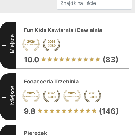
Fun Kids Kawiarnia i Bawialnia
Miejsce
I
10.0
(83)
Focacceria Trzebinia
Miejsce
II
9.8
(146)
Pierożek