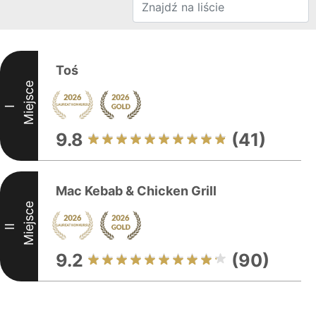
Toś
Miejsce
I
9.8
(41)
Mac Kebab & Chicken Grill
Miejsce
II
9.2
(90)