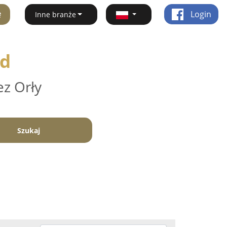
ę
Login
Inne branże
zd
ez Orły
Szukaj