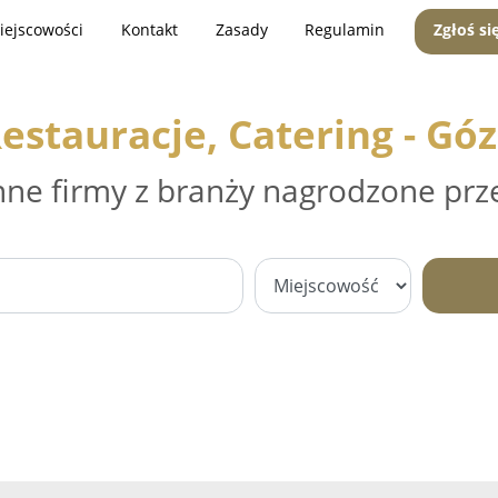
iejscowości
Kontakt
Zasady
Regulamin
Zgłoś si
estauracje, Catering - Gó
nne firmy z branży nagrodzone prz