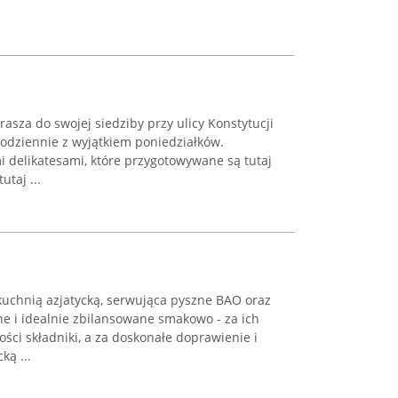
sza do swojej siedziby przy ulicy Konstytucji
 codziennie z wyjątkiem poniedziałków.
 delikatesami, które przygotowywane są tutaj
taj ...
kuchnią azjatycką, serwująca pyszne BAO oraz
e i idealnie zbilansowane smakowo - za ich
ści składniki, a za doskonałe doprawienie i
ką ...