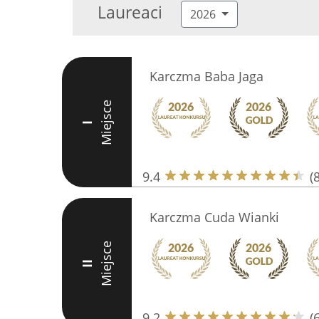
Laureaci
2026
Karczma Baba Jaga
Miejsce
I
9.4
(
Karczma Cuda Wianki
Miejsce
II
9.2
(