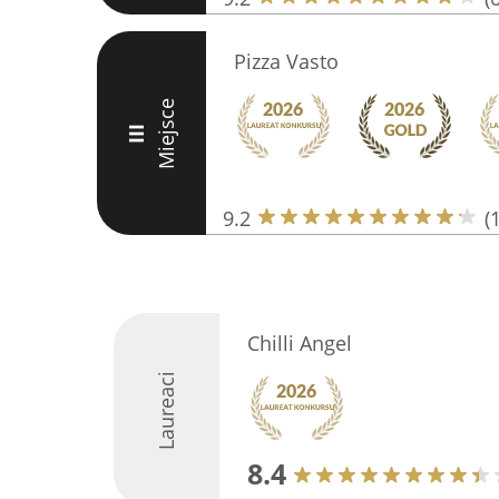
Pizza Vasto
Miejsce
III
9.2
(
Chilli Angel
Laureaci
8.4