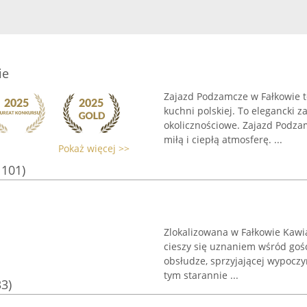
ie
Zajazd Podzamcze w Fałkowie t
kuchni polskiej. To elegancki z
okolicznościowe. Zajazd Podza
miłą i ciepłą atmosferę. ...
Pokaż więcej >>
1101)
Zlokalizowana w Fałkowie Kawi
cieszy się uznaniem wśród goś
obsłudze, sprzyjającej wypoczy
tym starannie ...
33)