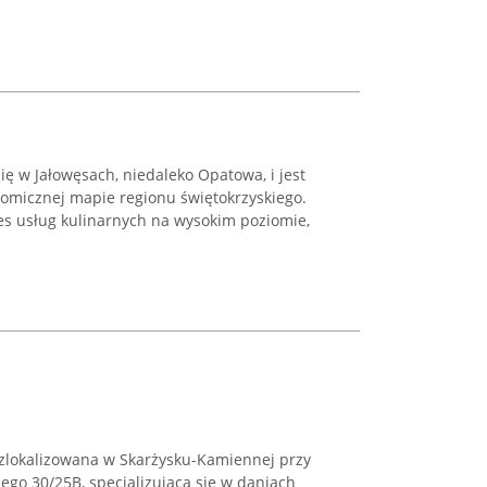
ię w Jałowęsach, niedaleko Opatowa, i jest
omicznej mapie regionu świętokrzyskiego.
res usług kulinarnych na wysokim poziomie,
 zlokalizowana w Skarżysku-Kamiennej przy
iego 30/25B, specjalizująca się w daniach