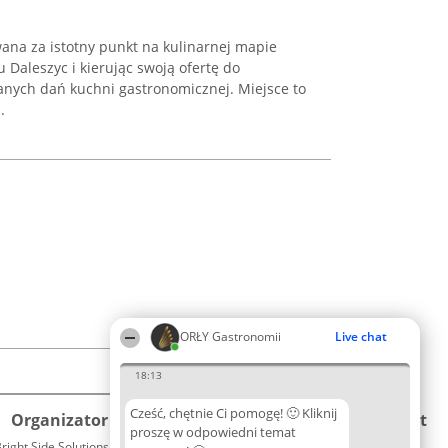
ana za istotny punkt na kulinarnej mapie
 Daleszyc i kierując swoją ofertę do
nych dań kuchni gastronomicznej. Miejsce to
.
ORŁY Gastronomii
Live chat
18:13
Cześć, chętnie Ci pomogę! 🙂 Kliknij
Organizator plebiscytu
Plebiscyt
Kontakt
proszę w odpowiedni temat
right Side Solutions sp. z o. o. sp. k.
Laureaci