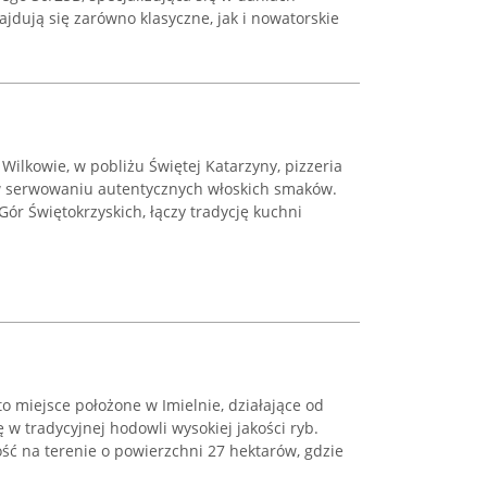
ajdują się zarówno klasyczne, jak i nowatorskie
ilkowie, w pobliżu Świętej Katarzyny, pizzeria
ę w serwowaniu autentycznych włoskich smaków.
Gór Świętokrzyskich, łączy tradycję kuchni
 miejsce położone w Imielnie, działające od
ę w tradycyjnej hodowli wysokiej jakości ryb.
ść na terenie o powierzchni 27 hektarów, gdzie