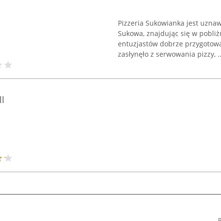
Pizzeria Sukowianka jest uznaw
Sukowa, znajdując się w pobliżu
entuzjastów dobrze przygotowa
zasłynęło z serwowania pizzy, ..
l
B