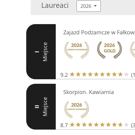
Laureaci
2026
Zajazd Podzamcze w Fałkow
Miejsce
I
9.2
(
Skorpion. Kawiarnia
Miejsce
II
8.7
(