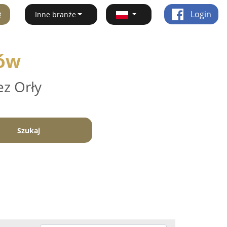
ę
Login
Inne branże
ków
ez Orły
Szukaj