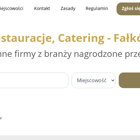
iejscowości
Kontakt
Zasady
Regulamin
Zgłoś si
stauracje, Catering - Fał
nne firmy z branży nagrodzone prz
w