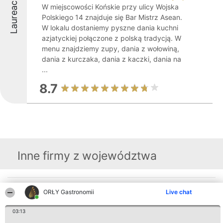
Laureaci
W miejscowości Końskie przy ulicy Wojska
Polskiego 14 znajduje się Bar Mistrz Asean.
W lokalu dostaniemy pyszne dania kuchni
azjatyckiej połączone z polską tradycją. W
menu znajdziemy zupy, dania z wołowiną,
dania z kurczaka, dania z kaczki, dania na
...
8.7
Inne firmy z województwa
Organizator plebiscytu
Plebiscyt
Kontakt
ORŁY Gastronomii
Live chat
Bright Side Solutions sp. z o.
Laureaci
Kontakt
o. sp. k.
Lista
ul. Ruska 22
03:13
wszystkich
Wrocław 50-079
Laureatów