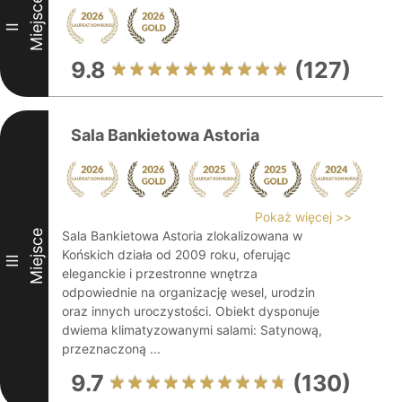
Miejsce
II
9.8
(127)
Sala Bankietowa Astoria
Pokaż więcej >>
Miejsce
Sala Bankietowa Astoria zlokalizowana w
Końskich działa od 2009 roku, oferując
III
eleganckie i przestronne wnętrza
odpowiednie na organizację wesel, urodzin
oraz innych uroczystości. Obiekt dysponuje
dwiema klimatyzowanymi salami: Satynową,
przeznaczoną ...
9.7
(130)