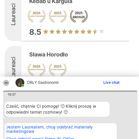
Kebab u Kargula
Laureaci
8.5
Sława Horodło
Laureaci
ORŁY Gastronomii
Live chat
8.5
18:37
Cześć, chętnie Ci pomogę! 🙂 Kliknij proszę w
Organizator plebiscytu
Plebiscyt
Kontakt
Bright Side Solutions sp. z o.
odpowiedni temat rozmowy! 🙂
Laureaci
Kontakt
o. sp. k.
Lista
ul. Ruska 22
wszystkich
Wrocław 50-079
Laureatów
Jestem Laureatem, chcę odebrać materiały
KRS 0000749100 | Regon
Zasady
marketingowe
381313360 | NIP 8943132676
Regulamin
Chcę zgłosić swoją firmę do Orłów