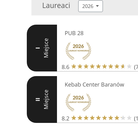
Laureaci
2026
PUB 28
Miejsce
I
8.6
(
Kebab Center Baranów
Miejsce
II
8.2
(