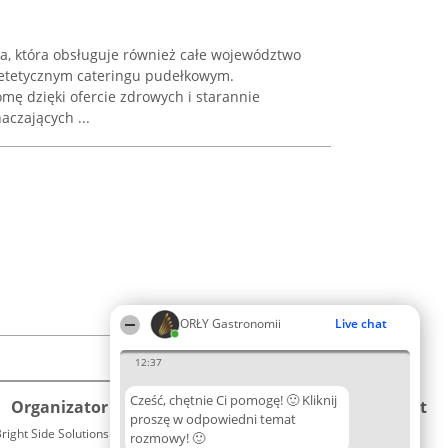
na, która obsługuje również całe województwo
 dietetycznym cateringu pudełkowym.
mę dzięki ofercie zdrowych i starannie
czających ...
ORŁY Gastronomii
Live chat
12:37
Cześć, chętnie Ci pomogę! 🙂 Kliknij
Organizator plebiscytu
Plebiscyt
Kontakt
proszę w odpowiedni temat
right Side Solutions sp. z o. o. sp. k.
Laureaci
rozmowy! 🙂
Kontakt