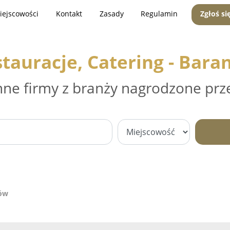
iejscowości
Kontakt
Zasady
Regulamin
Zgłoś si
tauracje, Catering - Bar
nne firmy z branży nagrodzone prz
nów