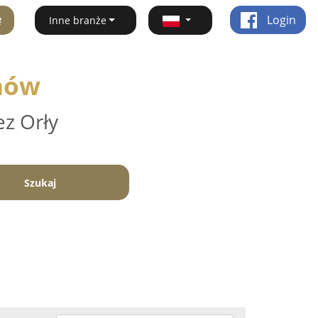
ę
Login
Inne branże
anów
ez Orły
Szukaj